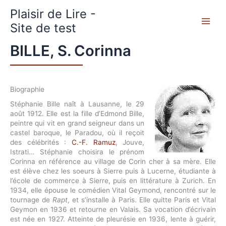
Aller
Plaisir de Lire -
au
contenu
Site de test
BILLE, S. Corinna
Biographie
Stéphanie Bille naît à Lausanne, le 29
août 1912. Elle est la fille d’Edmond Bille,
peintre qui vit en grand seigneur dans un
castel baroque, le Paradou, où il reçoit
des célébrités :
C.-F. Ramuz
, Jouve,
Istrati… Stéphanie choisira le prénom
Corinna en référence au village de Corin cher à sa mère. Elle
est élève chez les soeurs à Sierre puis à Lucerne, étudiante à
l’école de commerce à Sierre, puis en littérature à Zurich. En
1934, elle épouse le comédien Vital Geymond, rencontré sur le
tournage de
Rapt
, et s’installe à Paris. Elle quitte Paris et Vital
Geymon en 1936 et retourne en Valais. Sa vocation d’écrivain
est née en 1927. Atteinte de pleurésie en 1936, lente à guérir,