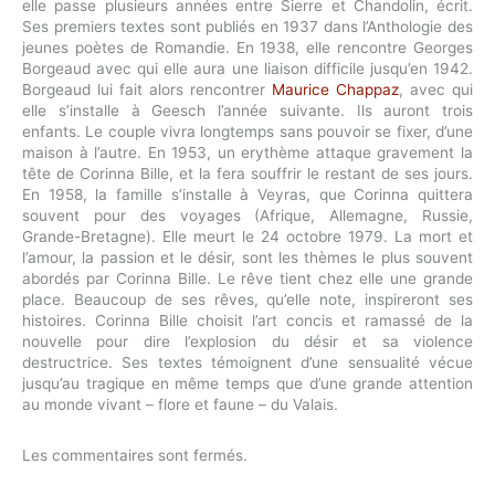
elle passe plusieurs années entre Sierre et Chandolin, écrit.
Ses premiers textes sont publiés en 1937 dans l’Anthologie des
jeunes poètes de Romandie. En 1938, elle rencontre Georges
Borgeaud avec qui elle aura une liaison difficile jusqu’en 1942.
Borgeaud lui fait alors rencontrer
Maurice Chappaz
, avec qui
elle s’installe à Geesch l’année suivante. Ils auront trois
enfants. Le couple vivra longtemps sans pouvoir se fixer, d’une
maison à l’autre. En 1953, un erythème attaque gravement la
tête de Corinna Bille, et la fera souffrir le restant de ses jours.
En 1958, la famille s’installe à Veyras, que Corinna quittera
souvent pour des voyages (Afrique, Allemagne, Russie,
Grande-Bretagne). Elle meurt le 24 octobre 1979. La mort et
l’amour, la passion et le désir, sont les thèmes le plus souvent
abordés par Corinna Bille. Le rêve tient chez elle une grande
place. Beaucoup de ses rêves, qu’elle note, inspireront ses
histoires. Corinna Bille choisit l’art concis et ramassé de la
nouvelle pour dire l’explosion du désir et sa violence
destructrice. Ses textes témoignent d’une sensualité vécue
jusqu’au tragique en même temps que d’une grande attention
au monde vivant – flore et faune – du Valais.
Les commentaires sont fermés.