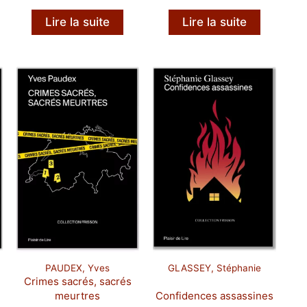
e
de
de
rix :
prix :
prix :
Lire la suite
Lire la suite
1,00 CHF
11,00 CHF
11,00 C
à
à
2,00 CHF
25,00 CHF
25,00 C
PAUDEX, Yves
GLASSEY, Stéphanie
Crimes sacrés, sacrés
meurtres
Confidences assassines