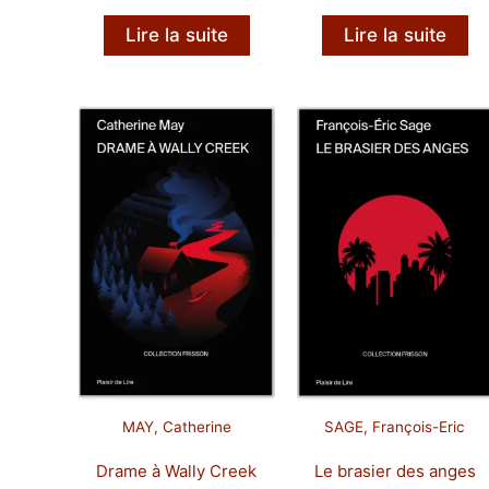
d
p
Lire la suite
Lire la suite
1
à
2
MAY, Catherine
SAGE, François-Eric
Drame à Wally Creek
Le brasier des anges