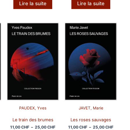
Lire la suite
Lire la suite
PAUDEX, Yves
JAVET, Marie
Le train des brumes
Les roses sauvages
lage
Plage
Plage
11,00
CHF
–
25,00
CHF
11,00
CHF
–
25,00
CHF