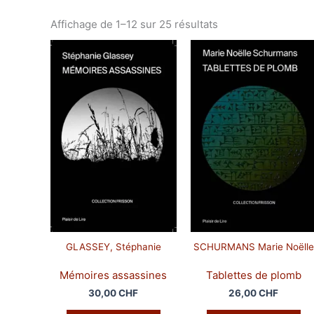
Trié
Affichage de 1–12 sur 25 résultats
du
plus
récent
au
plus
ancien
GLASSEY, Stéphanie
SCHURMANS Marie Noëlle
Mémoires assassines
Tablettes de plomb
30,00
CHF
26,00
CHF