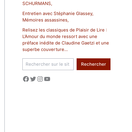
SCHURMANS,
Entretien avec Stéphanie Glassey,
Mémoires assassines,
Relisez les classiques de Plaisir de Lire :
L’Amour du monde ressort avec une
préface inédite de Claudine Gaetzi et une
superbe couverture…
R
Rechercher
e
c
Facebook
Twitter
Instagram
YouTube
h
e
r
c
h
e
r