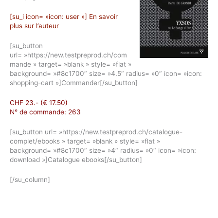
[su_i icon= »icon: user »] En savoir
plus sur l’auteur
[su_button
url= »https://new.testpreprod.ch/com
mande » target= »blank » style= »flat »
background= »#8c1700″ size= »4.5″ radius= »0″ icon= »icon:
shopping-cart »]Commander[/su_button]
CHF 23.- (€ 17.50)
N° de commande: 263
[su_button url= »https://new.testpreprod.ch/catalogue-
complet/ebooks » target= »blank » style= »flat »
background= »#8c1700″ size= »4″ radius= »0″ icon= »icon:
download »]Catalogue ebooks[/su_button]
[/su_column]