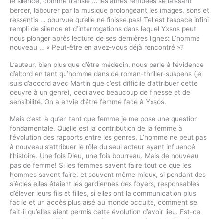
le silence, comme transie … les âmes remuées se laissant
bercer, labourer par la musique prolongeant les images, sons et
ressentis … pourvue qu’elle ne finisse pas! Tel est l’espace infini
rempli de silence et d’interrogations dans lequel Yxsos peut
nous plonger après lecture de ses dernières lignes: L’homme
nouveau … « Peut-être en avez-vous déjà rencontré »?
L’auteur, bien plus que d’être médecin, nous parle à l’évidence
d’abord en tant qu’homme dans ce roman-thriller-suspens (je
suis d’accord avec Martin que c’est difficile d’attribuer cette
oeuvre à un genre), ceci avec beaucoup de finesse et de
sensibilité. On a envie d’être femme face à Yxsos.
Mais c’est là qu’en tant que femme je me pose une question
fondamentale. Quelle est la contribution de la femme à
l’évolution des rapports entre les genres. L’homme ne peut pas
à nouveau s’attribuer le rôle du seul acteur ayant influencé
l’histoire. Une fois Dieu, une fois bourreau. Mais de nouveau
pas de femme! Si les femmes savent faire tout ce que les
hommes savent faire, et souvent même mieux, si pendant des
siècles elles étaient les gardiennes des foyers, responsables
d’élever leurs fils et filles, si elles ont la communication plus
facile et un accès plus aisé au monde occulte, comment se
fait-il qu’elles aient permis cette évolution d’avoir lieu. Est-ce