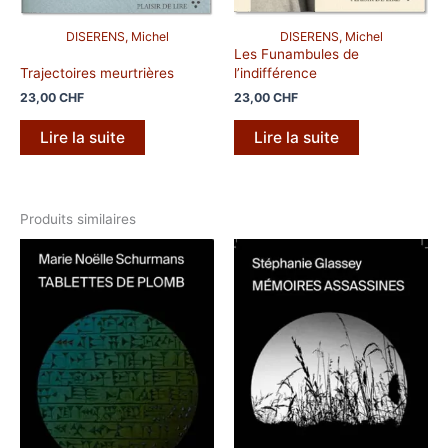
DISERENS, Michel
DISERENS, Michel
Les Funambules de
Trajectoires meurtrières
l’indifférence
23,00
CHF
23,00
CHF
Lire la suite
Lire la suite
Produits similaires