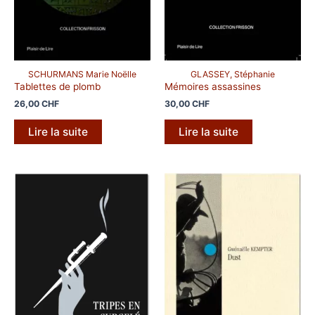
SCHURMANS Marie Noëlle
GLASSEY, Stéphanie
Tablettes de plomb
Mémoires assassines
26,00
CHF
30,00
CHF
Lire la suite
Lire la suite