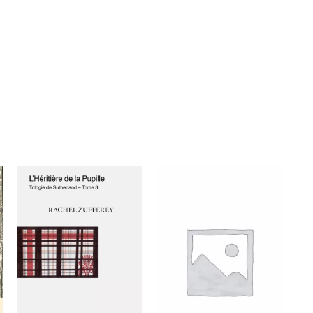
lage
e
rix :
1,00 CHF
2,00 CHF