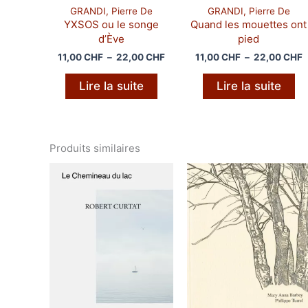
GRANDI, Pierre De
GRANDI, Pierre De
YXSOS ou le songe
Quand les mouettes ont
d’Ève
pied
Plage
P
11,00
CHF
–
22,00
CHF
11,00
CHF
–
22,00
CHF
de
d
prix :
p
Lire la suite
Lire la suite
11,00 CHF
1
à
à
22,00 CHF
2
Produits similaires