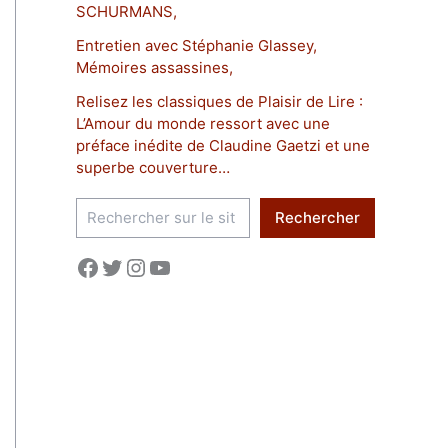
SCHURMANS,
Entretien avec Stéphanie Glassey,
Mémoires assassines,
Relisez les classiques de Plaisir de Lire :
L’Amour du monde ressort avec une
préface inédite de Claudine Gaetzi et une
superbe couverture…
R
Rechercher
e
c
Facebook
Twitter
Instagram
YouTube
h
e
r
c
h
e
r