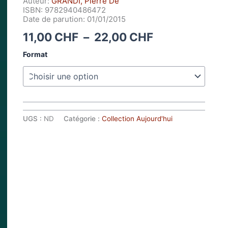
Auteur:
GRANDI, Pierre De
ISBN: 9782940486472
Date de parution: 01/01/2015
Plage
11,00
CHF
–
22,00
CHF
de
Format
prix :
11,00 CHF
à
22,00 CHF
UGS :
ND
Catégorie :
Collection Aujourd'hui