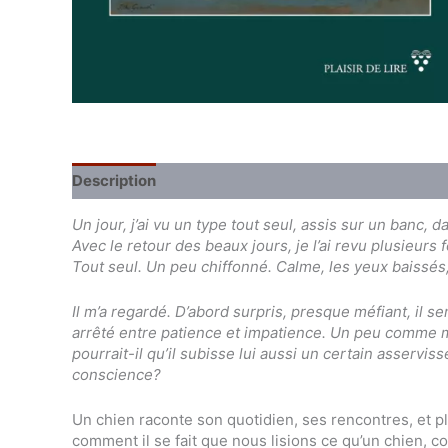
Description
Extrait du livre
Un jour, j’ai vu un type tout seul, assis sur un banc, d
Avec le retour des beaux jours, je l’ai revu plusieurs
Tout seul. Un peu chiffonné. Calme, les yeux baissés, 
Il m’a regardé. D’abord surpris, presque méfiant, il se
arrêté entre patience et impatience. Un peu comme m
pourrait-il qu’il subisse lui aussi un certain asserv
conscience?
Un chien raconte son quotidien, ses rencontres, et p
comment il se fait que nous lisions ce qu’un chien, c