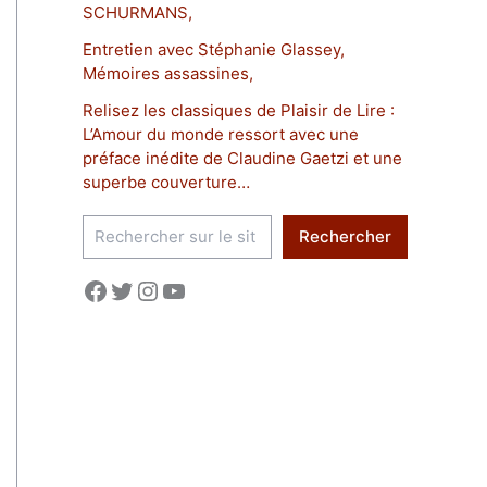
SCHURMANS,
Entretien avec Stéphanie Glassey,
Mémoires assassines,
Relisez les classiques de Plaisir de Lire :
L’Amour du monde ressort avec une
préface inédite de Claudine Gaetzi et une
superbe couverture…
R
Rechercher
e
c
Facebook
Twitter
Instagram
YouTube
h
e
r
c
h
e
r