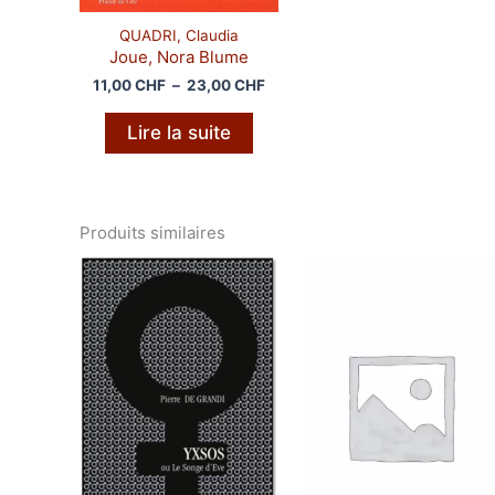
QUADRI, Claudia
Joue, Nora Blume
Plage
11,00
CHF
–
23,00
CHF
de
prix :
Lire la suite
11,00 CHF
à
23,00 CHF
Produits similaires