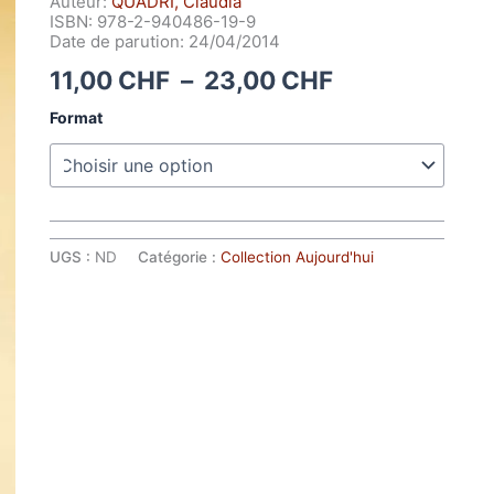
Auteur:
QUADRI, Claudia
ISBN: 978-2-940486-19-9
Date de parution: 24/04/2014
Plage
11,00
CHF
–
23,00
CHF
de
Format
prix :
11,00 CHF
à
23,00 CHF
UGS :
ND
Catégorie :
Collection Aujourd'hui