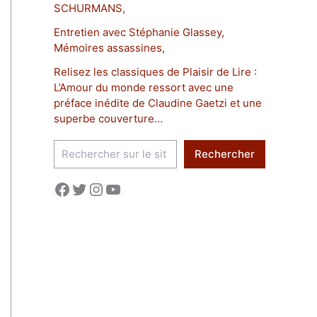
SCHURMANS,
Entretien avec Stéphanie Glassey,
Mémoires assassines,
Relisez les classiques de Plaisir de Lire :
L’Amour du monde ressort avec une
préface inédite de Claudine Gaetzi et une
superbe couverture…
R
Rechercher
e
c
Facebook
Twitter
Instagram
YouTube
h
e
r
c
h
e
r