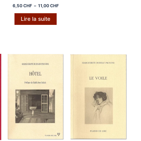
lage
Plage
6,50
CHF
–
11,00
CHF
e
de
ix :
prix :
Lire la suite
,50 CHF
6,50 CHF
à
4,50 CHF
11,00 CHF