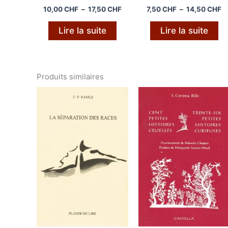
Plage
P
10,00
CHF
–
17,50
CHF
7,50
CHF
–
14,50
CHF
de
d
prix :
pr
Lire la suite
Lire la suite
10,00 CHF
7
à
à
17,50 CHF
1
Produits similaires